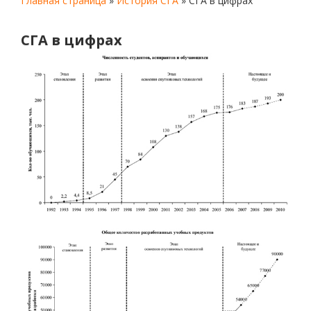
Главная страница
»
История СГА
»
СГА в цифрах
СГА в цифрах