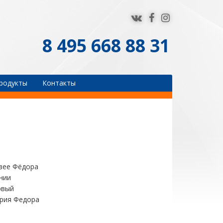
8 495 668 88 31
родукты
Контакты
узее Фёдора
нии
рвый
ория Федора